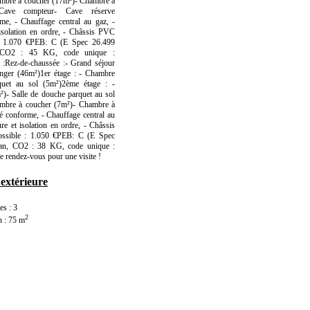
hambre à coucher (17m²)- Chambre à
ave compteur- Cave réserve
me, - Chauffage central au gaz, -
olation en ordre, - Châssis PVC
l : 1.070 €PEB: C (E Spec 26.499
 CO2 : 45 KG, code unique :
:Rez-de-chaussée :- Grand séjour
anger (46m²)1er étage : - Chambre
quet au sol (5m²)2ème étage : -
)- Salle de douche parquet au sol
ambre à coucher (7m²)- Chambre à
é conforme, - Chauffage central au
 et isolation en ordre, - Châssis
ossible : 1.050 €PEB: C (E Spec
an, CO2 : 38 KG, code unique :
 rendez-vous pour une visite !
 extérieure
s : 3
2
n : 75 m