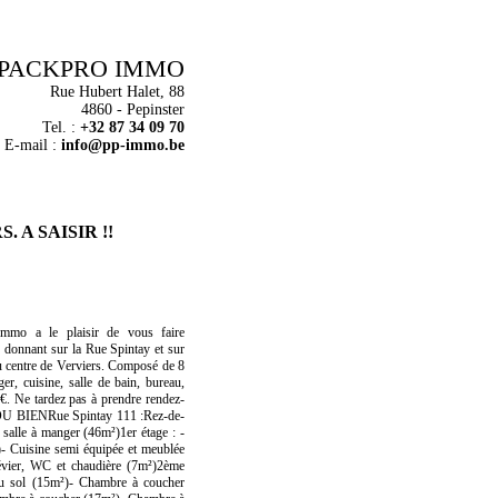
 PACKPRO IMMO
Rue Hubert Halet, 88
4860 - Pepinster
Tel. :
+32 87 34 09 70
E-mail :
info@pp-immo.be
S. A SAISIR !!
mmo a le plaisir de vous faire
 donnant sur la Rue Spintay et sur
au centre de Verviers. Composé de 8
er, cuisine, salle de bain, bureau,
€. Ne tardez pas à prendre rendez-
U BIENRue Spintay 111 :Rez-de-
 salle à manger (46m²)1er étage : -
)- Cuisine semi équipée et meublée
 évier, WC et chaudière (7m²)2ème
au sol (15m²)- Chambre à coucher