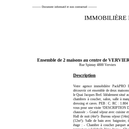
---------- Document informatif et non contractuel ----------
IMMOBILIÈRE
Ensemble de 2 maisons au centre de VERVIER
Rue Spintay 4800 Verviers
Description
Votre agence immobilière PackPRO I
découvrir cet ensemble de deux maisons
le Quai Jacques Brel. Idéalement situé 
chambres à coucher, salon, salle à mang
dressing et caves. PEB : C. RC : 1.804 
vous pour une visite !DESCRIPTION D
chaussée :- Grand séjour avec cuisine et
Hall de nuit (4m²)- Bureau séjour (14m
(12m²)- Salle de bain avec baignoire,
étage : - Chambre à coucher parquet 