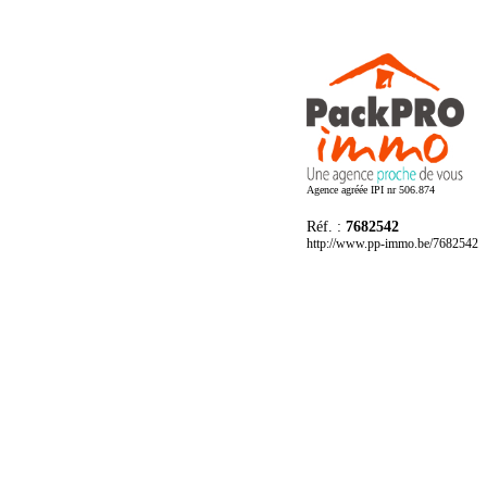
Agence agréée IPI nr 506.874
Réf. :
7682542
http://www.pp-immo.be/7682542