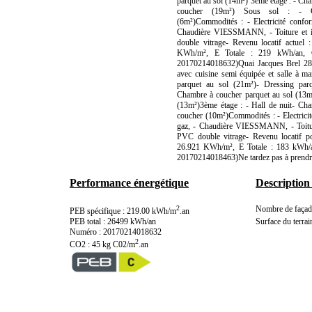
parquet au sol (14m²) 3ème étage : - C
coucher (19m²) Sous sol : - C
(6m²)Commodités : - Electricité confor
Chaudière VIESSMANN, - Toiture et is
double vitrage- Revenu locatif actue
KWh/m², E Totale : 219 kWh/an,
20170214018632)Quai Jacques Brel 28 
avec cuisine semi équipée et salle à m
parquet au sol (21m²)- Dressing par
Chambre à coucher parquet au sol (13m²
(13m²)3ème étage : - Hall de nuit- Ch
coucher (10m²)Commodités : - Electricit
gaz, - Chaudière VIESSMANN, - Toiture
PVC double vitrage- Revenu locatif p
26.921 KWh/m², E Totale : 183 kWh/
20170214018463)Ne tardez pas à prendre
Performance énergétique
Description
2
Nombre de façade
PEB spécifique : 219.00 kWh/m
.an
PEB total : 26499 kWh/an
Surface du terrai
Numéro : 20170214018632
2
CO2 : 45 kg C02/m
.an