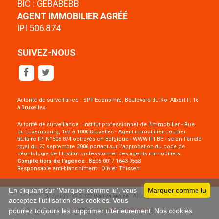
BIC : GEBABEBB
AGENT IMMOBILIER AGRÉÉ
IPI 506.874
SUIVEZ-NOUS
Autorité de surveillance : SPF Economie, Boulevard du Roi Albert II, 16
à Bruxelles.
Autorité de surveillance : Institut professionnel de l'Immobilier - Rue
du Luxembourg, 16B à 1000 Bruxelles - Agent immobilier courtier
titulaire IPI N°506.874 octroyés en Belgique - WWW.IPI.BE - selon l'arrêté
royal du 27 septembre 2006 portant sur l'approbation du
code de
déontologie
de l'Institut professionnel des agents immobiliers.
Compte tiers de l'agence :
BE95 0017 1643 0558
Responsable anti-blanchiment : Olivier Thissen
En cliquant sur 'Marquer comme lu', vous
Marquer comme lu
Copyright © 2023
All rights reserved
Wall-onweb.be
acceptez l’utilisation des cookies. Vous
Mentions légales et vie privée
pourrez toujours les supprimer ultérieurement. Nos cookies