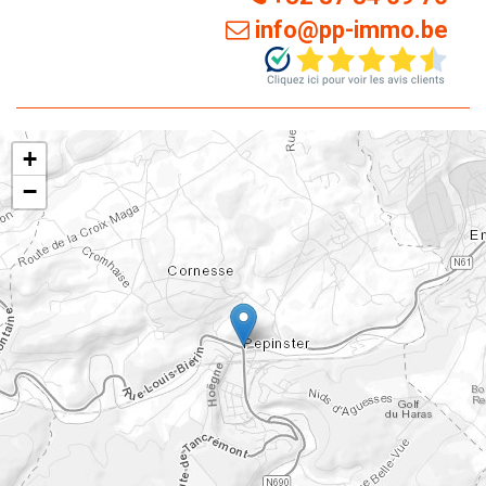
info@pp-immo.be
+
−